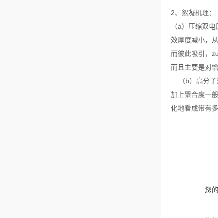
2、
絮凝机理：
（a）压缩双
效厚度减小，从
而彼此吸引，z
而且主要是对
（b）高分子絮
加上聚合度一
化地看成带有
您