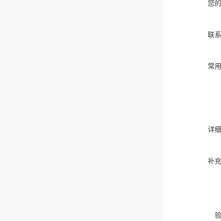
您
联
常
详
补