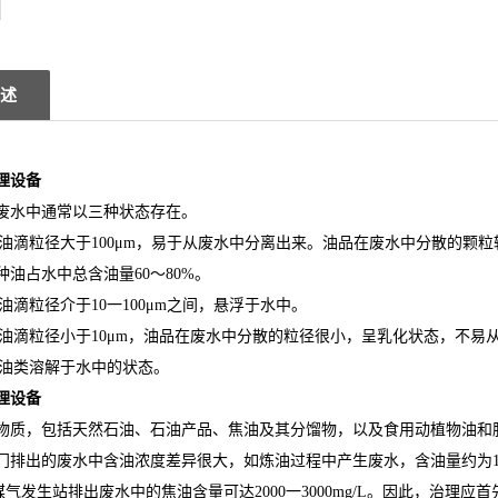
述
理设备
废水中通常以三种状态存在。
油，油滴粒径大于100μm，易于从废水中分离出来。油品在废水中分散的颗粒
种油占水中总含油量60～80%。
．油滴粒径介于10一100μm之间，悬浮于水中。
油，油滴粒径小于10μm，油品在废水中分散的粒径很小，呈乳化状态，不易
油，油类溶解于水中的状态。
理设备
物质，包括天然石油、石油产品、焦油及其分馏物，以及食用动植物油和
门排出的废水中含油浓度差异很大，如炼油过程中产生废水，含油量约为150一
L，煤气发生站排出废水中的焦油含量可达2000一3000mg/L。因此，治理