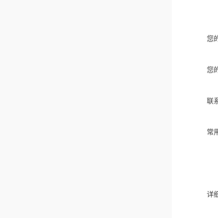
您
您
联
常
详