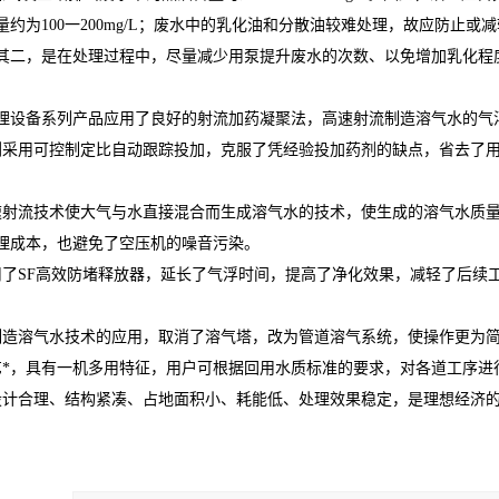
量约为100一200mg/L；废水中的乳化油和分散油较难处理，故应防止
其二，是在处理过程中，尽量减少用泵提升废水的次数、以免增加乳化程
理设备系列产品应用了良好的射流加药凝聚法，高速射流制造溶气水的气
剂采用可控制定比自动跟踪投加，克服了凭经验投加药剂的缺点，省去了
速射流技术使大气与水直接混合而生成溶气水的技术，使生成的溶气水质
理成本，也避免了空压机的噪音污染。
用了SF高效防堵释放器，延长了气浮时间，提高了净化效果，减轻了后续
制造溶气水技术的应用，取消了溶气塔，改为管道溶气系统，使操作更为
艺*，具有一机多用特征，用户可根据回用水质标准的要求，对各道工序进
设计合理、结构紧凑、占地面积小、耗能低、处理效果稳定，是理想经济