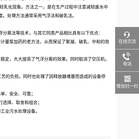
或减轻乳化现象。方法之一，是在生产过程中注意减轻废水中
度。处理方法通常采用气浮法和破乳法。
浮分离法等技术，与其它同类产品相比具有以下优点：
在线交流
用计量泵加药的老方法，从而保证了絮凝、破乳、中和的效
量稳定，大大提高了气浮分离的效果。同时取消了空压机，
电话
工艺的负担。同时也处理了因释放器堵塞而造成的设备停
微信扫一扫
简单、安全、可靠；
行选择、取舍和组合；
的工业污水处理设备。