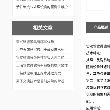
活性炭废气处理设备的预测性维护
相关文章
产品概述
管式微滤膜具有哪些优势
实验管式微滤
用户要怎样挑选用于酸碱废水处理的管式微滤膜呢？
技术特点：
管式微滤膜处理性能极大迎合这个时代的需要
处理：反洗系
上海管式微滤膜有较好的抗污染性
随着设备过滤时
可持续玻璃加工废水处理方案
量，其势必要增
第二：化学清
离子交换技术是目前成熟的常规制取纯水、超纯水的装置
质量优的管式
长期的积累则
能。
。
应用领域：