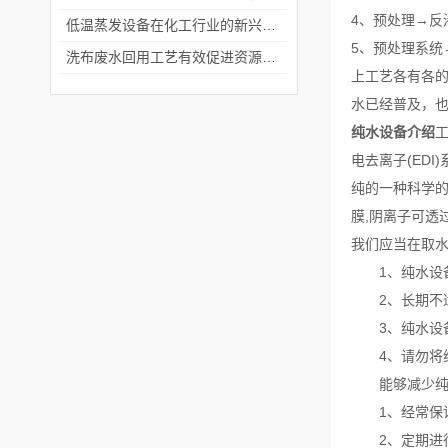
4、预处理→反渗
低温蒸发设备在化工行业的新兴应用
5、预处理系统
洗布废水回用工艺有效促进资源的循环利用
上工艺各有各
水已经普及，
纯水设备介绍
电去离子(ED
纯的一种科学的
膜,阴离子可透
我们应当在取
1、纯水设备应
2、长期不适
3、纯水设备
4、请勿将纯
能够减少纯水
1、经常保证
2、定期进行