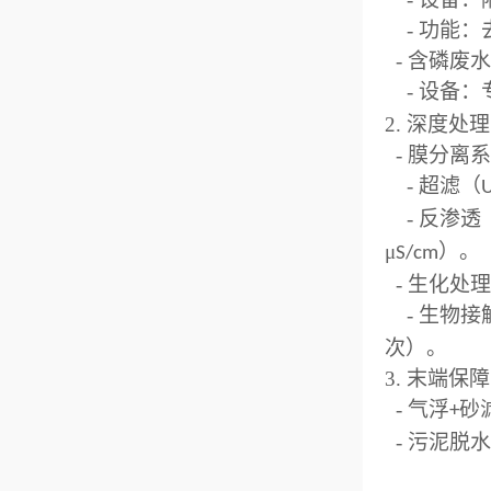
-
功能：
-
含磷废
-
设备：
2.
深度处
-
膜分离
-
超滤（
-
反渗透
μ
）。
S/cm
-
生化处
-
生物接
次）。
3.
末端保
-
气浮
砂
+
-
污泥脱水