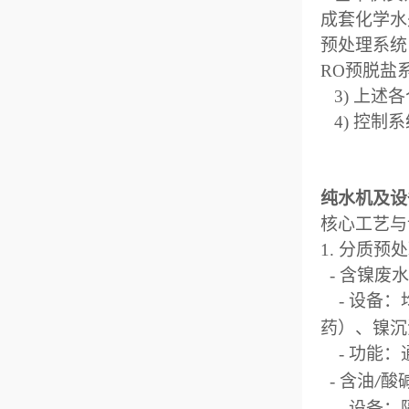
成套化学水
预处理系统
RO
预脱盐
3)
上述各
4)
控制系
纯水机及设
核心工艺
1.
分质预
-
含镍废
-
设备：
药）、镍
-
功能：
-
含油
酸
/
-
设备：