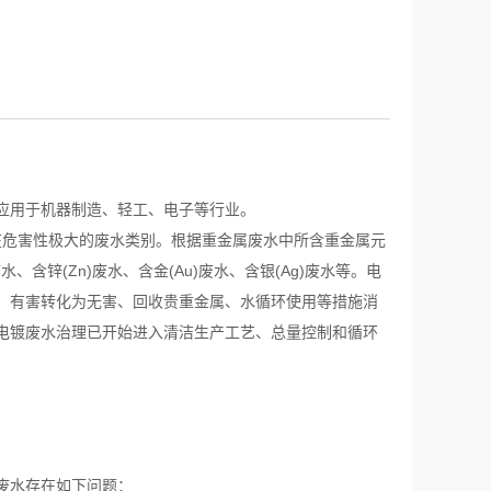
应用于机器制造、轻工、电子等行业。
潜在危害性极大的废水类别。根据重金属废水中所含重金属元
水、含锌(Zn)废水、含金(Au)废水、含银(Ag)废水等。电
、有害转化为无害、回收贵重金属、水循环使用等措施消
电镀废水治理已开始进入清洁生产工艺、总量控制和循环
废水存在如下问题：