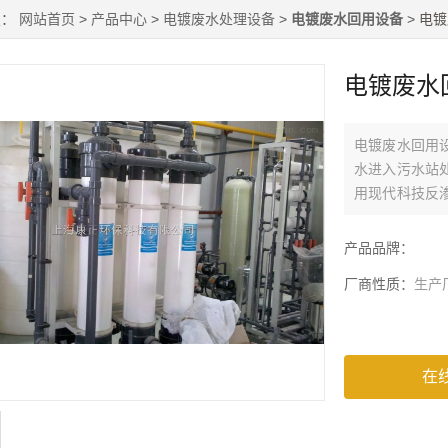
置：
网站首页
>
产品中心
>
电镀废水处理设备
>
电镀废水回用设备
> 电
电镀废水
电镀废水回用
水进入污水站
用现代科技反
去除，去除率达
产品品牌：
厂商性质：
生产
在