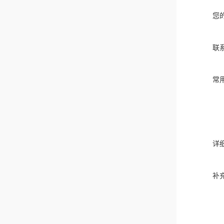
您
联
常
详
补