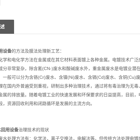
述
用设备
的方法及膜法处理新工艺：
化学和电化学方法在金属或在其它材料表面镀上各种金属。电镀技术广泛
成分非常复杂，除含氰(CN-)废水和酸碱废水外，重金属废水是电镀业
一般可以分为含铬(Cr)废水、含镍(Ni)废水、含镉(Cd)废水、含铜(Cu)废
理在国内外普遍受到重视，研制出多种治理技术，通过将有毒治理为无毒
金属的排放量。随着电镀工业的快速发展和环保要求的日益提高，目前，
段，资源回收利用和闭路循环是发展的主流方向。
水回用设备
治理技术的现状
废水处理方法有：化学法，离子交换法，电解法等。但传统方法处理电镀