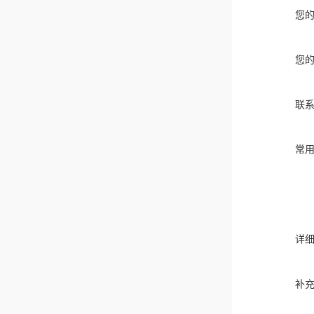
您
您
联
常
详
补