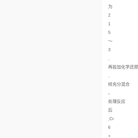
为
2
1
5
～
3
,
再投加化学还
,
经充分混合
、
处理反应
后
,Cr
6
+