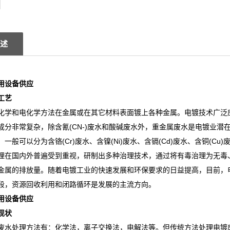
述
用设备供应
工艺
化学和电化学方法在金属或在其它材料表面镀上各种金属。电镀技术广泛
成分非常复杂，除含氰(CN-)废水和酸碱废水外，重金属废水是电镀业
一般可以分为含铬(Cr)废水、含镍(Ni)废水、含镉(Cd)废水、含铜(Cu)废
理在国内外普遍受到重视，研制出多种治理技术，通过将有毒治理为无毒
金属的排放量。随着电镀工业的快速发展和环保要求的日益提高，目前，
段，资源回收利用和闭路循环是发展的主流方向。
用设备供应
现状
废水处理方法有：化学法，离子交换法，电解法等。但传统方法处理电镀