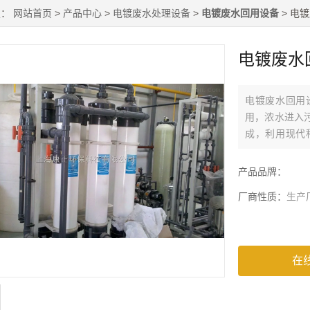
置：
网站首页
>
产品中心
>
电镀废水处理设备
>
电镀废水回用设备
> 电
电镀废水
电镀废水回用
用，浓水进入
成，利用现代
物，细菌去除
产品品牌：
厂商性质：
生产
在