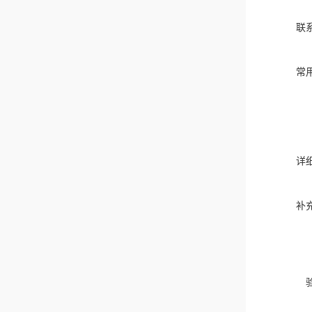
联
常
详
补