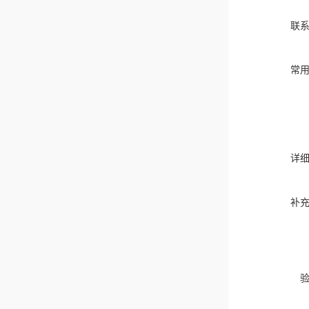
联
常
详
补