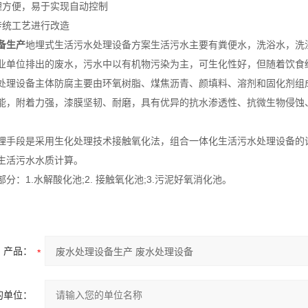
理方便，易于实现自动控制
传统工艺进行改造
备生产
地埋式生活污水处理设备方案生活污水主要有粪便水，洗浴水，洗
业单位排出的废水，污水中以有机物污染为主，可生化性好，但随着饮食
处理设备主体防腐主要由环氧树脂、煤焦沥青、颜填料、溶剂和固化剂组
能，附着力强，漆膜坚韧、耐磨，具有优异的抗水渗透性、抗微生物侵蚀
理手段是采用生化处理技术接触氧化法，组合一体化生活污水处理设备的
生活污水水质计算。
分：1.水解酸化池;2. 接触氧化池;3.污泥好氧消化池。
产品：
的单位：