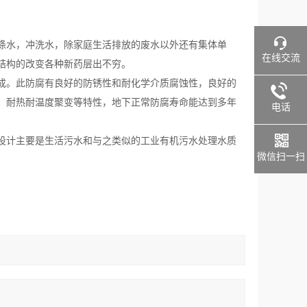
涤水，冲洗水，除家庭生活排放的废水以外还有集体单
在线交流
结构的改变各种新药层出不穷。
成。此防腐有良好的防锈性和耐化学介质腐蚀性，良好的
、耐热耐温度聚变等特性，地下正常防腐寿命能达到多年
电话
设计主要是生活污水和与之类似的工业有机污水处理水质
微信扫一扫