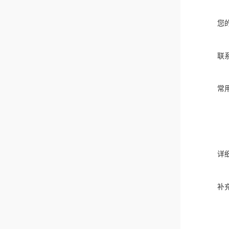
您
联
常
详
补