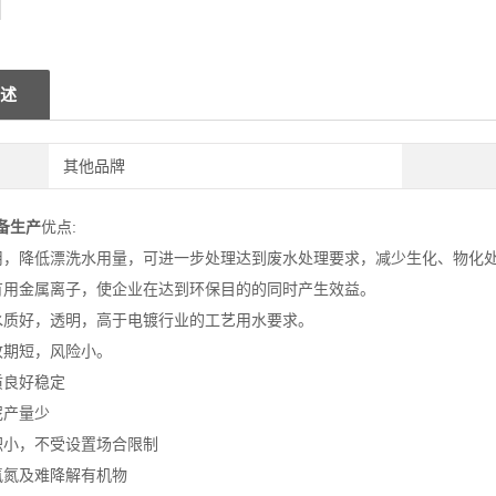
述
其他品牌
备生产
优点:
用，降低漂洗水用量，可进一步处理达到废水处理要求，减少生化、物化
有用金属离子，使企业在达到环保目的的同时产生效益。
水质好，透明，高于电镀行业的工艺用水要求。
收期短，风险小。
质良好稳定
泥产量少
积小，不受设置场合限制
氨氮及难降解有机物