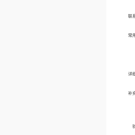
联
常
详
补