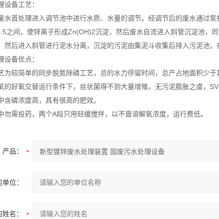
理设备工艺：
废水首处理进入调节池中进行水质、水量的调节。经调节后的废水通过泵打入
10.5之间，使锌离子形成Zn(OH)2沉淀，然后废水自流进入斜管沉淀
，然后进入斜管进行泥水分离，沉淀的污泥由集泥斗收集后排入污泥池，
理设备优点：
较简单的同步脱氮除磷工艺，总的水力停留时间，总产占地面积少于
好氧交替运行条件下，丝状菌得不到大量增殖，无污泥膨胀之虞，SVI
含磷浓度高，具有很高的肥效。
需投药，两个A段只用轻缓搅拌，以不啬溶解氧浓度，运行费低。
产品：
的单位：
的姓名：