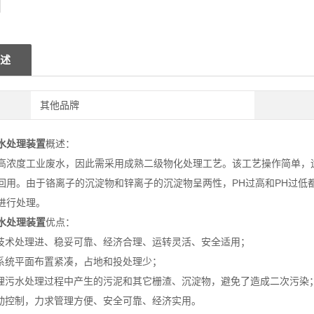
述
其他品牌
水处理装置
概述：
高浓度工业废水，因此需采用成熟二级物化处理工艺。该工艺操作简单，
回用。由于铬离子的沉淀物和锌离子的沉淀物呈两性，PH过高和PH过低
进行处理。
水处理装置
优点：
程技术处理进、稳妥可靠、经济合理、运转灵活、安全适用；
理系统平面布置紧凑，占地和投处理少；
处理污水处理过程中产生的污泥和其它栅渣、沉淀物，避免了造成二次污染
自动控制，力求管理方便、安全可靠、经济实用。