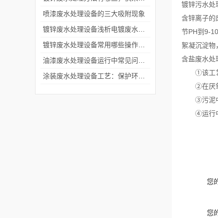
镀锌污水处
喷漆废水处理设备的三大吸附现象
含锌离子的
镀锌废水处理设备浅析电镀废水危害大 处理技术成关键
节PH到9-
镀锌废水处理设备常用哪些操作方法？
絮凝沉淀物
含盐废水处
油漆废水处理设备运行中常见问题及对策
①该工艺为
涂装废水处理设备工艺：保护环境的关键步骤
②在厌氧的
③污泥中
④运行中勿
您
您