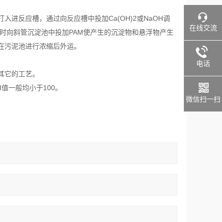
进反应槽，通过向反应槽中投加Ca(OH)2或NaOH调
在线交流
池，同时向斜管沉淀池中投加PAM使产生的沉淀物和悬浮物产生
在污泥池进行浓缩后外运。
电话
其它的工艺。
值一般均小于100。
微信扫一扫