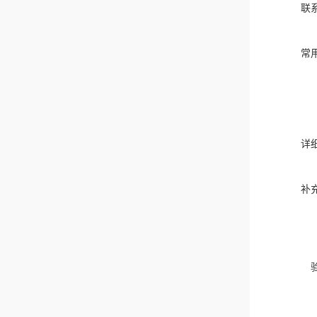
联
常
详
补