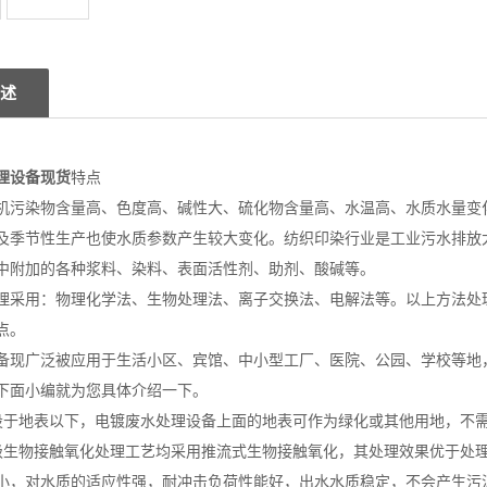
述
理设备现货
特点
机污染物含量高、色度高、碱性大、硫化物含量高、水温高、水质水量变
及季节性生产也使水质参数产生较大变化。纺织印染行业是工业污水排放
中附加的各种浆料、染料、表面活性剂、助剂、酸碱等。
理采用：物理化学法、生物处理法、离子交换法、电解法等。以上方法处
点。
备现广泛被应用于生活小区、宾馆、中小型工厂、医院、公园、学校等地
下面小编就为您具体介绍一下。
地表以下，电镀废水处理设备上面的地表可作为绿化或其他用地，不需
物接触氧化处理工艺均采用推流式生物接触氧化，其处理效果优于处理
小，对水质的适应性强，耐冲击负荷性能好，出水水质稳定，不会产生污