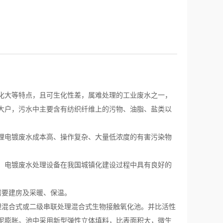
化大等特点，且可生化性差，属难处理的工业废水之一，
大户，污水中主要含有纺织纤维上的污物、油脂、盐类以
理电镀废水成本高、操作复杂、大量低浓度的有害污染物
，电镀废水处理设备在我国城镇化建设过程中具有良好的
要建房及采暖、保温。
混合式或二级串联处理混合式生物接触氧化池。并比活性
泥膨胀。池中采用新型弹性立体填料，比表面积大，微生