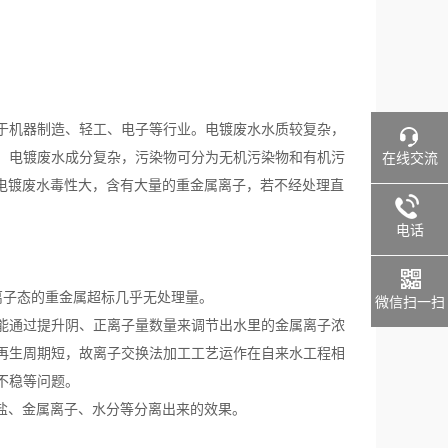
于机器制造、轻工、电子等行业。电镀废水水质较复杂，
。电镀废水成分复杂，污染物可分为无机污染物和有机污
在线交流
;且电镀废水毒性大，含有大量的重金属离子，若不经处理直
电话
离子态的重金属超标几乎无处理量。
微信扫一扫
能通过提升阴、正离子量数量来调节出水里的金属离子浓
再生周期短，故离子交换法加工工艺运作在自来水工程相
不稳等问题。
盐、金属离子、水分等分离出来的效果。