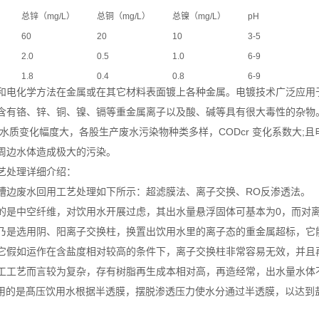
总锌（mg/L）
总铜（mg/L）
总镍（mg/L）
pH
60
20
10
3-5
2.0
0.5
1.0
6-9
1.8
0.4
0.8
6-9
和电化学方法在金属或在其它材料表面镀上各种金属。电镀技术广泛应用
含有铬、锌、铜、镍、镉等重金属离子以及酸、碱等具有很大毒性的杂物
,水质变化幅度大，各股生产废水污染物种类多样，CODcr 变化系数大
周边水体造成极大的污染。
艺处理详细介绍：
槽边废水回用工艺处理如下所示：超滤膜法、离子交换、RO反渗透法。
的是中空纤维，对饮用水开展过虑，其出水量悬浮固体可基本为0，而对
乃是选用阴、阳离子交换柱，换置出饮用水里的离子态的重金属超标，它
它假如运作在含盐度相对较高的条件下，离子交换柱非常容易无效，并且
工工艺而言较为复杂，存有树脂再生成本相对高，再造经常，出水量水体
采用的是髙压饮用水根据半透膜，摆脱渗透压力使水分通过半透膜，以达到