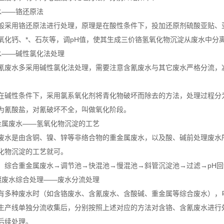
水——铬还原法
般采用铬还原法进行处理，原理是在酸性条件下，投加还原剂硫酸亚贴、
氧化钙、*、石灰等，调pH值，使其生成三价铬氢氧化物沉淀从废水中分
水——碱性氯化法处理
氰废水多采用碱性氯化法处理，需要注意含氰废水与其它废水严格分流，
在碱性条件下，采用氯系氧化剂将青化物破坏而除去的方法，处理过程分
为氰酸盐，对氰破坏不全，叫做氧化阶段。
金属废水——氢氧化物沉淀的工艺
废水是由含铜、镍、锌等非络合物的重金属废水，以及酸、碱前处理废水
化物沉淀的工艺就可。
：综合重金属废水→调节池→快混池→慢混池→斜管沉淀池→过滤→pH
镀废水综合处理——废水分流处理
有多种废水时（如含铬废水、含氰废水、含酸碱、重金属等综合废水），
生产线单独分流收集后，分别按照上述对应的方法对含铬、含氰废水进行
后续处理。