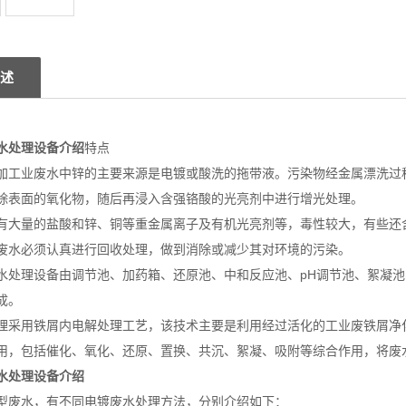
述
水处理设备介绍
特点
加工业废水中锌的主要来源是电镀或酸洗的拖带液。污染物经金属漂洗过程
除表面的氧化物，随后再浸入含强铬酸的光亮剂中进行增光处理。
有大量的盐酸和锌、铜等重金属离子及有机光亮剂等，毒性较大，有些还
废水必须认真进行回收处理，做到消除或减少其对环境的污染。
水处理设备由调节池、加药箱、还原池、中和反应池、pH调节池、絮凝
成。
理采用铁屑内电解处理工艺，该技术主要是利用经过活化的工业废铁屑净
用，包括催化、氧化、还原、置换、共沉、絮凝、吸附等综合作用，将废
水处理设备介绍
型废水，有不同电镀废水处理方法，分别介绍如下：