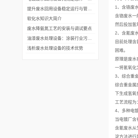
1、含铬废
提升废水回用设备稳定运行与管理效率
含铬废水一
软化水知识大简介
然后投加氢
废水降氨氮工艺的安装与调试要点
2、含氰废
油漆废水处理设备：涂装行业污水治理的实用设施
目前处理含
浅析废水处理设备的技术优势
困难。
原理是废水
一将氰氧化
3、综合重
综合重金属
下生成氢氧
工艺流程为
4、多种电
当电镀厂含
含氰废水从
淀方法进行