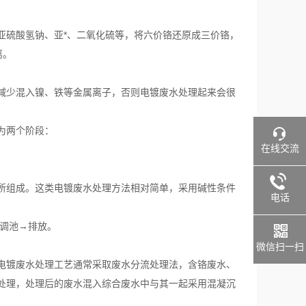
亚硫酸氢钠、亚*、二氧化硫等，将六价铬还原成三价铬，
离。
减少混入镍、铁等金属离子，否则电镀废水处理起来会很
为两个阶段：
在线交流
所组成。这类电镀废水处理方法相对简单，采用碱性条件
电话
回调池→排放。
微信扫一扫
电镀废水处理工艺通常采取废水分流处理法，含铬废水、
处理，处理后的废水混入综合废水中与其一起采用混凝沉