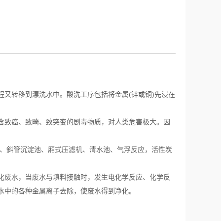
又转移到漂洗水中。酸洗工序包括将金属(锌或铜)先浸在
含致癌、致畸、致突变的剧毒物质，对人类危害极大。因
池、斜管沉淀池、厢式压滤机、清水池、气浮反应，活性炭
化废水，当废水与填料接触时，发生电化学反应、化学反
水中的各种金属离子去除，使废水得到净化。