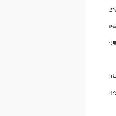
您
联
常
详
补