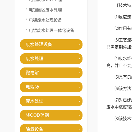
【技术特
电镀园区废水处理
⑴反应速
电镀废水处理设备
⑵作用有
电镀废水处理一体化设备
⑶工艺流
废水处理设备
只需定期添加
废水处理
⑷废水经
高，并且不会
微电解
⑸具有良
电絮凝
⑹该方法
⑺对已建
废水处理
废水中浓度较
降COD药剂
⑻该技术
除氟设备