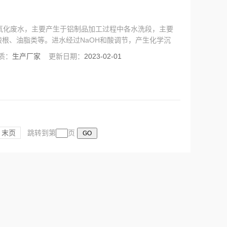
氧化废水，主要产生于铝制品加工过程中各水洗段，主要
根、油脂类等。进水经过NaOH和酸调节，产生化学沉
清水产出，浓缩水再进入浓缩槽循环；进行加药和pH、
质：
生产厂家
更新日期：
2023-02-01
经过微滤膜反应后的出水可以直接进入RO膜，实现废水的
末页
跳转到第
页