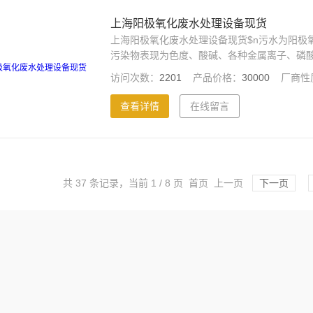
上海阳极氧化废水处理设备现货
上海阳极氧化废水处理设备现货$n污水为阳极
污染物表现为色度、酸碱、各种金属离子、磷酸
淀；沉淀进入DF浓缩槽，经过泵的循环作用，
访问次数：
2201
产品价格：
30000
厂商性
ORP的控制，全自动，减轻了人工成本费。 
回用。
查看详情
在线留言
共 37 条记录，当前 1 / 8 页 首页 上一页
下一页