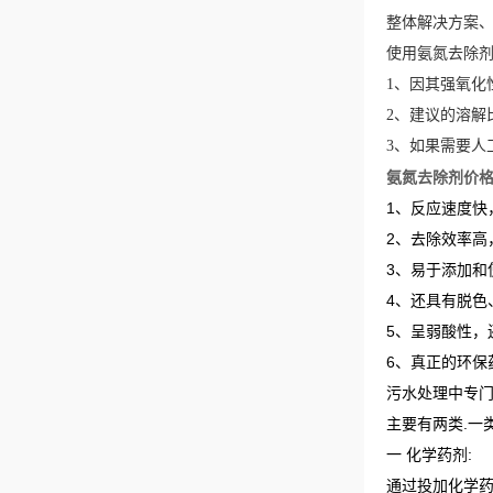
整体解决方案
使用氨氮去除
1、因其强氧化
2、建议的溶解
3、如果需要人
氨氮去除剂价
1、反应速度快
2、
去除效率高
3、易于添加和
4、还具有脱色
5、呈弱酸性，
6、真正的环保
污水处理中专
主要有两类.一
一 化学药剂:
通过投加化学药