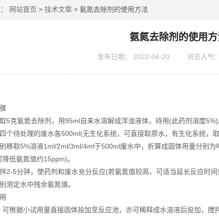
置：
网站首页
>
技术文章
> 氨氮去除剂的使用方法
氨氮去除剂的使用方
发布日期：
2022-04-20
浏览人气
骤
取5克氨氮去除剂，用95ml自来水溶解成浑浊液体，待用(此药剂溶度5%)
四个待处理的废水各500ml(无生化系统，可直接取原水，有生化系统，
移取5%溶液1ml/2ml/3ml/4ml于500ml废水中，折算成固体用量分别为吨水10
降低氨氮值约15ppm)。
拌2-5分钟，使药剂和废水充分反应(若氨氮值较高，可适当延长反应时间
分别测定水中残余氨氮值。
用
：可根据小试用量直接固体投加至反应池，亦可稀释成水溶液后投加，搅拌