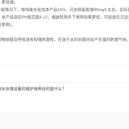
更快速)
:一般情况下，每吨废水投加本产品1KG，可去除氨氮值80mg/L左右，
：本产品适应PH值范围4-12，偏碱性条件下使用效果更佳，可投放在沉
使用)。
：
对眼结膜及呼吸道有较强刺激性，在溶于水的刹那间会产生强烈刺激气味
废水处理设备的维护保养目的是什么？