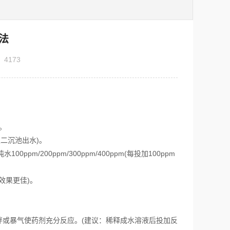
法
：
4173
。
取二沉池出水)。
0ppm/200ppm/300ppm/400ppm(每投加100ppm
效果更佳)。
或暴气使药剂充分反应。(建议：稀释成水溶液后投加反