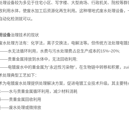
处理设备较为多见于住宅小区、写字楼、大型商场、行政机关、院校等群
收利用水体，使废水加工后资源化再生利用。这种埋地式废水处理设备，
自动化检测就可以。
用设备
治理技术的现状
废水处理方法有：化学法，离子交换法，电解法等。但传统方法处理电镀
高——水无法循环利用，水费与污水处理费占总生产成本的15%~20%;
浪费——贵重金属排放到水体中，无法回收利用;
污染——电镀废水中的重金属为“永远性污染物"，在生物链中转移和积累，zu
术处理
典型工艺如下：
术为电镀废水处理提供处理解决方案，促进电镀工业技术升级。其主要特
低成本——水与贵重金属循环利用，减少材料消耗
资源——贵重金属回收利用
环境——废水处理或微排放