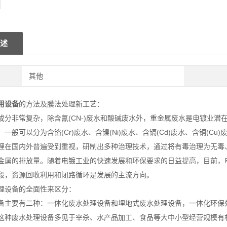
述
其他
用设备
的方法及膜法处理新工艺：
成分非常复杂，除含氰(CN-)废水和酸碱废水外，重金属废水是电镀业
一般可以分为含铬(Cr)废水、含镍(Ni)废水、含镉(Cd)废水、含铜(Cu)废
理在国内外普遍受到重视，研制出多种治理技术，通过将有毒治理为无毒
金属的排放量。随着电镀工业的快速发展和环保要求的日益提高，目前，
段，资源回收利用和闭路循环是发展的主流方向。
理设备的全面性来区分：
备主要有二种：一体化废水处理设备和埋地式废水处理设备，一体化环保
这种废水处理设备多见于宰杀、水产品加工、食品等大中小型经营规模有