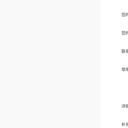
您
您
联
常
详
补