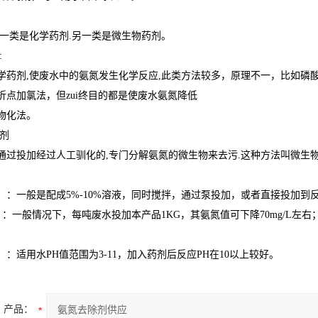
.一类是化学药剂.另一类是微生物药剂。
:
学药剂,使废水中的氨氮发生化学反应,此类方法较多，原理不一，比如磷酸
折点加氯法，但zui终目的都是使废水氨氮降低
物化法。
药剂
通过投加经过人工驯化的,专门分解氨氮的微生物来去污.这种方法叫微生
】：一般是配成5%-10%溶液，同时搅拌，通过泵投加，或者直接投加到反应
量】：一般情况下，每吨废水投加本产品1KG，其氨氮值可下降70mg/L
：适用水PH值范围为3-11，加入药剂后反应PH在10以上较好。
产品：