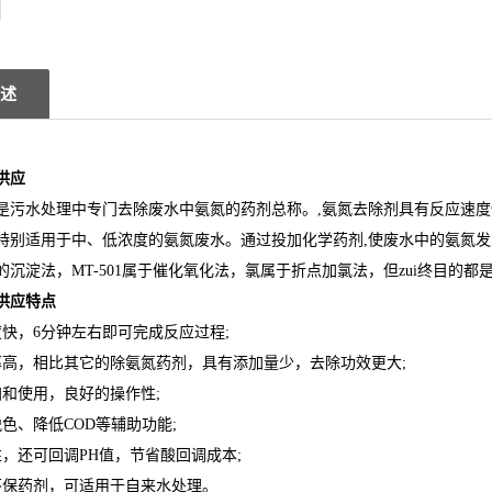
述
供应
是污水处理中专门去除废水中氨氮的药剂总称。,氨氮去除剂具有反应速
特别适用于中、低浓度的氨氮废水。通过投加化学药剂,使废水中的氨氮发
的沉淀法，MT-501属于催化氧化法，氯属于折点加氯法，但zui终目的都
供应
​特点
度快，6分钟左右即可完成反应过程;
率高，相比其它的除氨氮药剂，具有添加量少，去除功效更大;
加和使用，良好的操作性;
色、降低COD等辅助功能;
性，还可回调PH值，节省酸回调成本;
环保药剂，可适用于自来水处理。