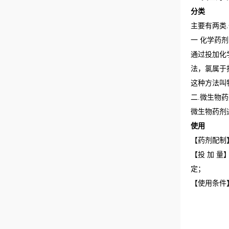
分类
主要有两类
一 化学药剂
通过投加化
法，氯属于
这种方法叫
二.微生物
微生物药剂
使用
【药剂配制
【投 加 
定；
【使用条件】