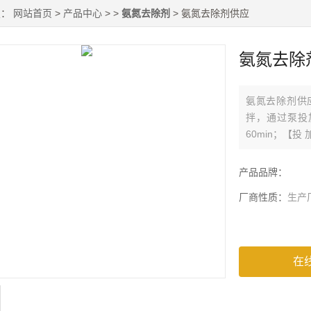
置：
网站首页
>
产品中心
> >
氨氮去除剂
> 氨氮去除剂供应
氨氮去除
氨氮去除剂供应
拌，通过泵投
60min；【
值可下降70m
小试验确定；
产品品牌：
厂商性质：
生产
在