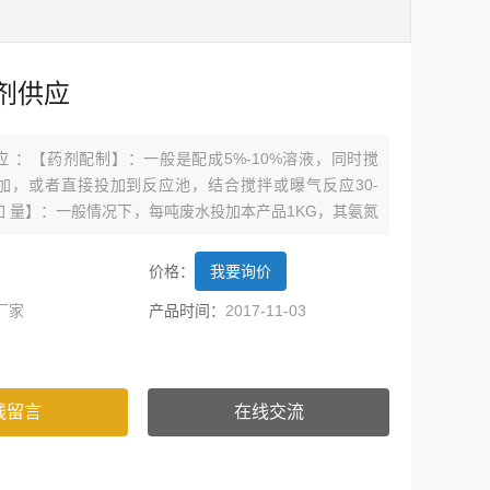
剂供应
 ：【药剂配制】：一般是配成5%-10%溶液，同时搅
加，或者直接投加到反应池，结合搅拌或曝气反应30-
投 加 量】：一般情况下，每吨废水投加本产品1KG，其氨氮
g/L左右；具体投加量请根据废水中的氨氮含量计算或通过
价格：
我要询价
厂家
产品时间：
2017-11-03
线留言
在线交流