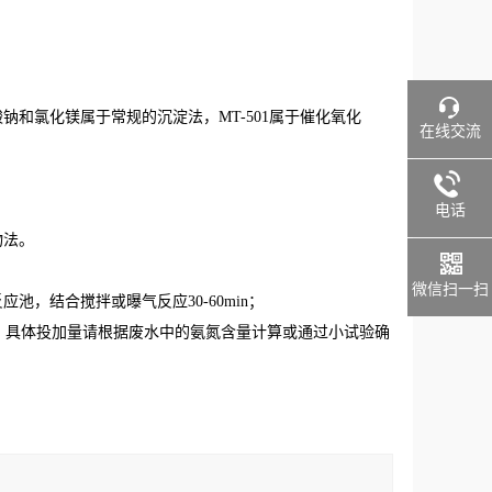
钠和氯化镁属于常规的沉淀法，MT-501属于催化氧化
在线交流
电话
物法。
微信扫一扫
池，结合搅拌或曝气反应30-60min；
左右；具体投加量请根据废水中的氨氮含量计算或通过小试验确