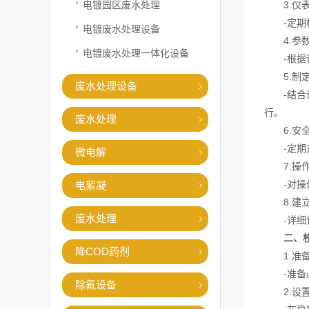
电镀园区废水处理
3.仪表
-定期校
电镀废水处理设备
4.参数
电镀废水处理一体化设备
-根据设
5.制定
废水处理设备
-结合设
行。
废水处理
6.安全
-定期对
微电解
7.操作
-对操作
电絮凝
8.建立
废水处理
-详细记
二、
降COD药剂
1.准备
-准备必
除氟设备
2.设置