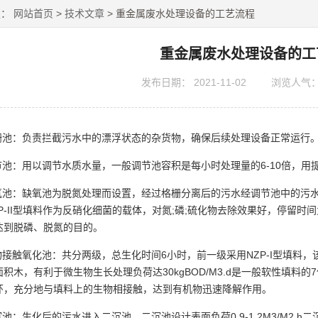
置：
网站首页
>
技术文章
> 重金属废水处理设备的工艺流程
重金属废水处理设备的工
发布日期：
2021-11-02
浏览人气
格栅池：负责拦截污水中的漂浮状态的杂货物，确保后续处理设备正常运行
调节池：用以调节水质水量，一般调节池容积是每小时处理量的6-10倍，用
缺氧池：缺氧池为脱氮处理而设置，经过格栅分离后的污水经调节池中的污
P-II型填料作为反硝化细菌的载体，对氮;磷;硫化物去除效果好，停留时
达到脱磷、脱氮的目的。
生物接触氧化池：共分两级，总生化时间6小时，前一级采用NZP-I型填
积木，有利于微生物生长处理负荷达30kgBOD/M3.d是一般软性填
环，充分地与填料上的生物相接触，达到有机物迅速降解作用。
二沉池：生化后的污水进入二沉池，二沉池设计表面负荷0.9-1.2M3/M2