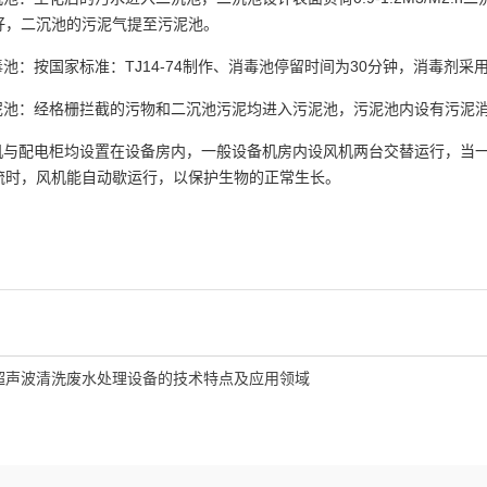
好，二沉池的污泥气提至污泥池。
消毒池：按国家标准：TJ14-74制作、消毒池停留时间为30分钟，消毒剂
污泥池：经格栅拦截的污物和二沉池污泥均进入污泥池，污泥池内设有污泥
风机与配电柜均设置在设备房内，一般设备机房内设风机两台交替运行，当
流时，风机能自动歇运行，以保护生物的正常生长。
超声波清洗废水处理设备的技术特点及应用领域