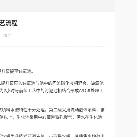
艺流程
：
2941
。
提升泵提至缺氧池。
水提升泵泵入缺氧池与池中的回流硝化液相混合，缺氧池
间为2小时与前续工艺中的污泥池相结合形成A/O法处理工
料，该填料水流特性十分处理，第二级采用流动载体填料，该
料的7倍以上，生化池采用中心廊道微孔爆气，污水在生化池
.h二沉水槽为升降式可调液位，齿形集水槽，其槽集水均匀出