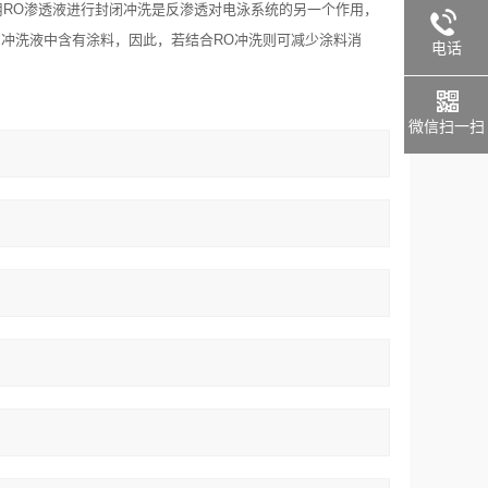
用RO渗透液进行封闭冲洗是反渗透对电泳系统的另一个作用，
的冲洗液中含有涂料，因此，若结合RO冲洗则可减少涂料消
电话
微信扫一扫