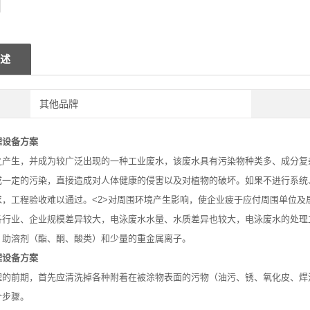
述
其他品牌
理设备方案
之产生，并成为较广泛出现的一种工业废水，该废水具有污染物种类多、成分复
成一定的污染，直接造成对人体健康的侵害以及对植物的破坏。如果不进行系统
求，工程验收难以通过。<2>对周围环境产生影响，使企业疲于应付周围单位
各行业、企业规模差异较大，电泳废水水量、水质差异也较大，电泳废水的处理
、助溶剂（酯、酮、酸类）和少量的重金属离子。
理设备方案
理的前期，首先应清洗掉各种附着在被涂物表面的污物（油污、锈、氧化皮、焊
个步骤。