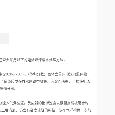
通常会采用以下的电泳喷漆废水处理方法。
0.3%～0.4%（体积分数）固体含量的电泳漆胶体物，
。为了避免胶质在排水网路中凝集、沉淀而堵塞，直接将电泳
胶质物分离。
液流入气浮装置。反应器的搅拌速度以絮凝剂能被混合均
应器的上层清液，仍含有密度较轻的颗粒，故在气浮槽再一次加