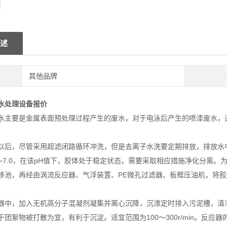
述
其他品牌
水处理设备报价
水主要是金属表面预处理过程产生的废水，对于电泳后产生的喷漆废水，
以后，尽管采用超滤闭路循环冲洗，但是去离子水洗要定期排放，排放水中含
.5～7.0，在该pH值下，胶体处于稳定状态，需要采取相应措施净化分离
移池，再经由涡流反应器、气浮装置、PE微孔过滤器、板框压油机，将
器中，加入无机高分子混凝剂凝集并离心沉降，沉渣定时排入污泥槽，清
于团絮物被打散为宜，有利于沉淀。适宜范围为100～300r/min。反