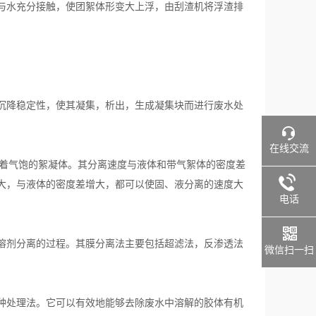
与水充分接触，使团絮体形变大上浮，由刮渣机将浮渣排
沉降稳定性，使其凝集，析出，生成凝集块而进行废水处
在线交流
附着气饱的絮凝体。其分离速度与液体和带气絮体的密度差
大，与液体的密度差增大，都可以使固、液分离的速度大
电话
溶剂分离的过程。其膜分离法主要包括超滤法，反渗透法
微信扫一扫
种处理法。它可以有效地能够去除废水中溶解的胶体有机