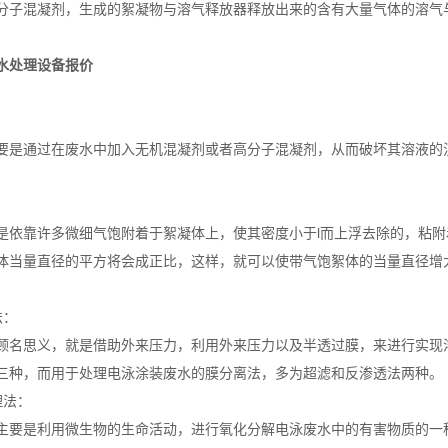
分子混凝剂，生成的絮凝物与溶气释放器释放出来的含有大量气体的溶气
。
水处理设备报价
：
：
要是通过在废水中加入无机混凝剂或者高分子混凝剂，从而破坏其溶液的
：
是依靠许多微细气饱附着于絮凝体上，使其密度小于l而上浮去除的，粘
体当量直径的平方将会成正比，这样，就可以使带气饱絮体的当量直径增
法：
顾名思义，就是借助外来压力，利用外来压力以及半透过膜，来进行实现
三种，而用于处理电泳涂装废水的膜分离法，多为超滤和反渗透法两种。
理法：
主要是利用微生物的生命活动，进行氧化分解电泳废水中的有害物质的一