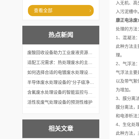
入无机、高
查看全部
入污泥槽中
康正电泳废
处理的方法
热点新闻
1、混凝法
此种方法主
废酸回收设备助力工业废液资源化循环利用
理。
适配工况需求：热处理废水的主流处理工艺与设备应用
2、气浮法
如何选择合适的电镀废水处理设备？
气浮法主要
以及带气絮
半导体废水处理设备的“分子级净化”
为增加。
含氟废水处理设备的智能监控与自适应调节系统
3、膜分离
活性炭废气处理设备的预测性维护
膜分离法，
和电渗析法
4、生化处
相关文章
此种方法，