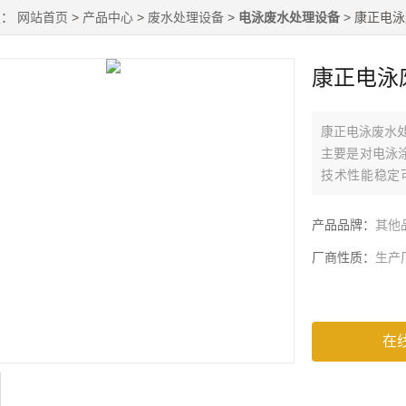
置：
网站首页
>
产品中心
>
废水处理设备
>
电泳废水处理设备
> 康正电
康正电泳
康正电泳废水
主要是对电泳
技术性能稳定
便，不占地表
产品品牌：
其他
厂商性质：
生产
在