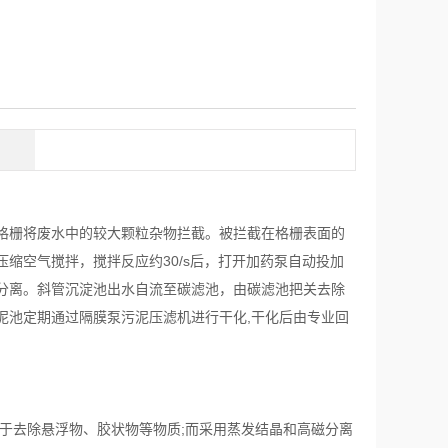
格栅将废水中的较大颗粒杂物拦截。被拦截在格栅表面的
缩空气搅拌，搅拌反应约30/s后，打开加药泵自动投加
液分离。斜管沉淀池出水自流至碳滤池，由碳滤池把关去除
泥池定期通过隔膜泵污泥压滤机进行干化,干化后由专业回
用于去除悬浮物、胶状物等物质;而采用蒸发结晶和高磁分离