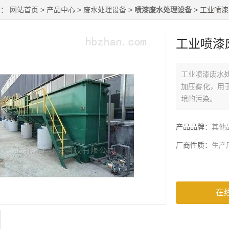
置：
网站首页
>
产品中心
>
废水处理设备
>
喷漆废水处理设备
> 工业喷
工业喷漆
工业喷漆废水
加压雾化，用
境的污染。
产品品牌：
其他
厂商性质：
生产
在