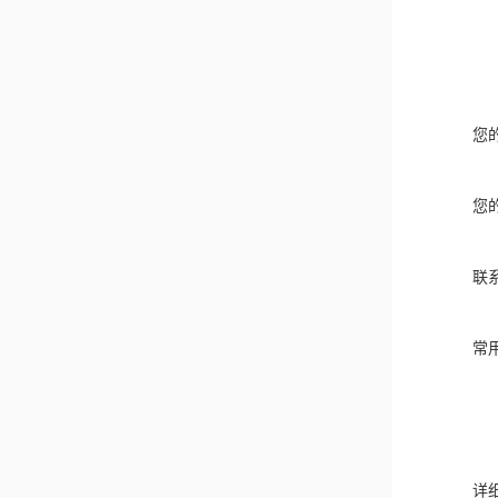
您
您
联
常
详