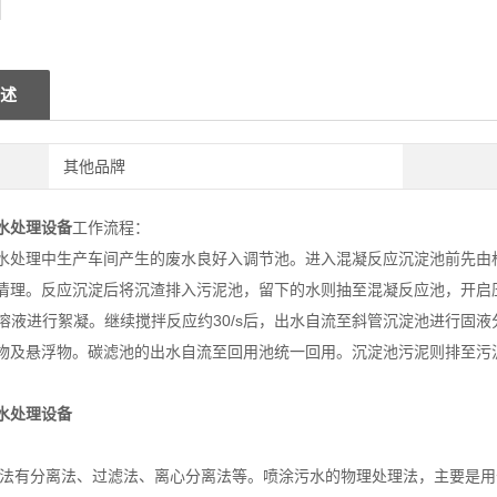
述
其他品牌
水处理设备
工作流程：
水处理中生产车间产生的废水良好入调节池。进入混凝反应沉淀池前先由
清理。反应沉淀后将沉渣排入污泥池，留下的水则抽至混凝反应池，开启压
M溶液进行絮凝。继续搅拌反应约30/s后，出水自流至斜管沉淀池进行固
物及悬浮物。碳滤池的出水自流至回用池统一回用。沉淀池污泥则排至污
。
水处理设备
处理法有分离法、过滤法、离心分离法等。喷涂污水的物理处理法，主要是