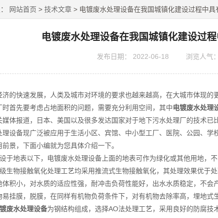
置：
网站首页
>
技术文章
> 电镀废水处理设备在我国城镇化建设过程中具
电镀废水处理设备在我国城镇化建设过程
发布日期：
2022-06-18
浏览人气
的快速发展，人类及城市对环境的要求也越来越高，在大城市体现的更
厂时首先要考虑占地面积的问题，需要充分利用空间，其中
电镀废水处理
关媒体报道，日本、美国以及很多发达国家对于地下污水处理厂的技术已比
设备现广泛被应用于生活小区、宾馆、中小型工厂、医院、公园、学校
用前景，下面小编就为您具体介绍一下。
于地表以下，电镀废水处理设备上面的地表可作为绿化或其他用地，不
生物接触氧化处理工艺均采用推流式生物接触氧化，其处理效果优于处
池体积小，对水质的适应性强，耐冲击负荷性能好，出水水质稳定，不会
物易挂膜，脱膜，在同样有机物负荷条件下，对有机物去除率高，埋地式
镀废水处理设备
为钢结构组成，选择AO法处理工艺，采用良好的防腐技