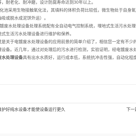
等，耐老化、耐冲磨，设计防腐寿命达到30年以上。
池采用生物接触氧化法，其填料的体积负荷比较低，微生物处于自身氧化
抽吸或脱水成泥饼外运）。
废水处理设备处理系统配有全自动电气控制系统，埋地式生活污水处理
地式生活污水处理设备进行维护和保养。
关于电镀废水处理设备的应用前景的简单介绍了，相信您一定有不少的
理设备。近几年，通过对处理后的污水进行检测，实验证明，经电镀废水
废水处理设备
具有出水水质好，运行成本低，系统抗冲击性强，自动化程
维护好纯水设备才能使设备运行更久
下一