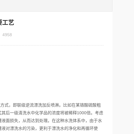
要工艺
：
4958
方式，即联级逆流漂洗加反喷淋。比如在某铬酸硫酸粗
其后一级清洗水中化学品的浓度将被稀释1000倍。考虑
槽液面损失，从而达到处理。在这种水洗体系中，由于水
槽液对漂洗水的污染，更利于漂洗水的净化和再循环使