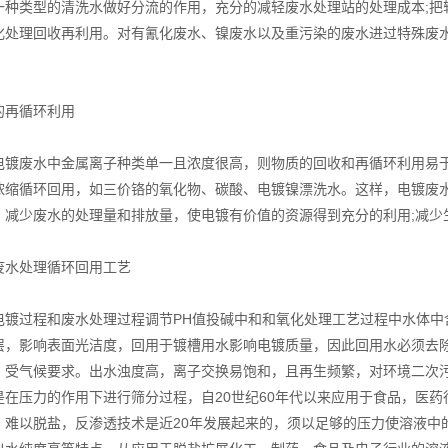
一种类型的清洗水做好分流的作用，充分的减轻废水处理站的处理成本;把
化处理回收再利用。对有氰化废水、镍废水以及重污染的废水进过特殊废
再循环利用
废水中金属离子种类单一且浓度很高，则物质的回收和再循环利用易于
浓缩循环回用，如三价铬的氧化物、碳酸、电镀镍漂洗水。这样，电镀废
。减少废水的处理量和排放量，使电镀有价值的资源得到充分的利用;减少
水处理循环回用工艺
过程和废水处理过程调节PH值投碱中和和氧化处理工艺过程中水体中
层，影响表面光洁度，回用于镀槽用水影响电镀质量，因此回用水必须去
，受气候要求。出水浊度高，离子交换易饱和，且再生频繁，对环境二次
是在压力的作用下进行筛分过程，自20世纪60年代以来应用于食品，医药
，难以脱盐，反渗透技术是近20年发展起来的，须以足够的压力使溶液中