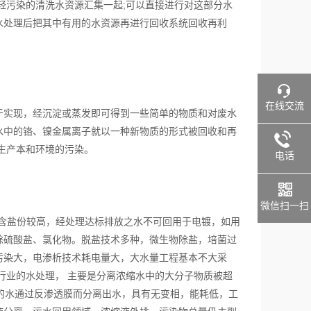
轻污染的清洗水资源汇集一起;可以直接进行对这部分水
水处理后把其中有用的水资源再进行回收系统回收再利
在线交流
实现，经沉淀或蒸发即可得到一些简单的物质和对废水
水中的铬、镍金属离子就以一种新物质的形式被回收和再
生产本和环境的污染。
电话
微信扫一扫
含盐份较高，经处理达标排放之水不可回用于电镀，如用
除硫酸盐、氯化物。脱盐技术多种，微生物除盐，培菌过
污染大，电渗析技术耗电量大，大水量工程基本不大采
行业的水处理， 主要是分离浓缩水中的大分子物质被超
的水通过反渗透膜而分离出水，具有无变相，能耗低，工