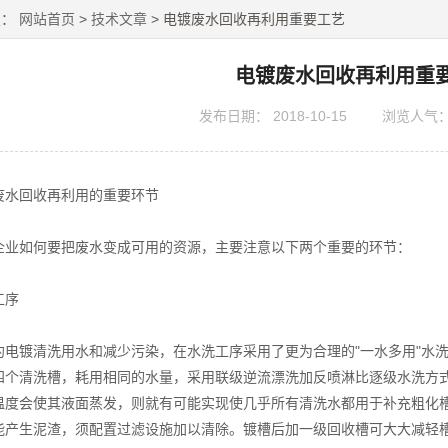
置：
网站首页
>
技术文章
> 电镀废水回收再利用重要工艺
电镀废水回收再利用重
发布日期：
2018-10-15
浏览人气
回收再利用的重要环节
如何要把废水变成可用的资源，主要注意以下两个重要的环节：
序
镀清洗用水和减少污染，在水洗工序采用了更为合理的"一水多用"水洗
四个清洗槽，耗用相同的水量，采用联级逆流漂洗加反喷淋比逐级水洗方式
温度会使其液面蒸发，则就有可能实现使几乎所有清洗水都用于补充粗化
能产生泥渣，须配置过滤设施加以清除。镀槽后加一级回收槽可大大减轻