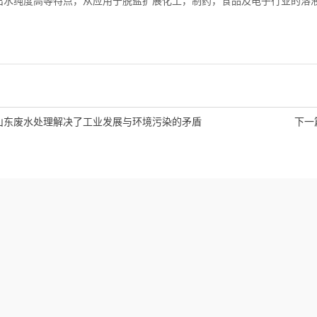
出水纯度高等特点，从应用于脱盐扩展化工，制药，食品及电子行业的溶
山东废水处理解决了工业发展与环境污染的矛盾
下一