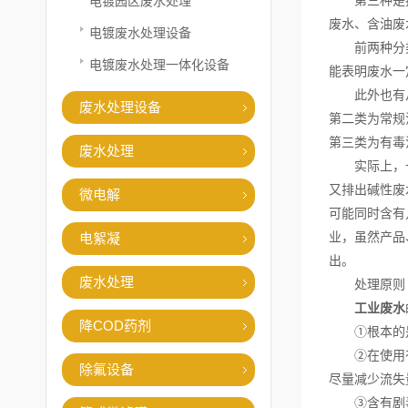
第三种是按废
电镀园区废水处理
废水、含油废
电镀废水处理设备
前两种分类法
电镀废水处理一体化设备
能表明废水一
此外也有从废
废水处理设备
第二类为常规
第三类为有毒
废水处理
实际上，一种
又排出碱性废
微电解
可能同时含有
业，虽然产品
电絮凝
出。
废水处理
处理原则
工业废水
降COD药剂
①根本的是
②在使用有毒
除氟设备
尽量减少流失
③含有剧毒物