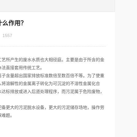
什么作用？
：
1557
艺所产生的废水水质也大相径庭。主要是由于所含的金
办法直接套用传统工艺。
离子含量超出国家排放标准数倍至数百倍不等。为了使重
入将溶解性的金属离子转化为可沉淀的不溶性金属化合
水达标排放或进入后道处理程序，而污泥属于危险废物，
备更大的污泥脱水设备，更大的污泥储存场地，操作劳
保难题。