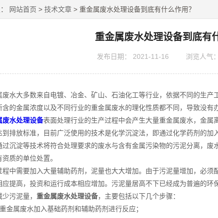
置：
网站首页
>
技术文章
> 重金属废水处理设备到底有什么作用？
重金属废水处理设备到底有
发布日期：
2021-11-16
浏览人气
水大多数来自电镀、冶金、矿山、石油化工等行业，依据不同的生产工
所含的金属浓度以及不同行业的重金属废水的理化性质都不同，导致没有
属废水处理设备
表面处理行业的生产过程中会产生大量重金属废水，金属
达到排放标准，目前广泛使用的技术是化学沉淀法，即通过化学药剂的加
通过沉淀等技术将符合处理要求的废水与含有金属污染物的污泥分离，废
有资质的单位处置。
中需要加入大量辅助药剂，泥量也大大增加。由于污泥量增加，必须配
相应提高，投资和运行成本相应增加。污泥量居高不下已经成为普遍的环
少污泥量，
重金属废水处理设备
，主要包括以下几个步骤：
金属废水加入基础药剂和辅助药剂进行反应；