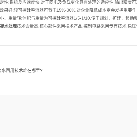
性:系统反应速度快,对于网电及负载变化具有处理的适应性,输出精度可
果好:较可控硅整流器可节电15%-30%,对企业降低成本定会发挥重要作
重量轻:体积与重量为可控硅整流器1/5-1/10,便于规划、扩建、移动
凝水处理
技术含量高,核心部件采用技术产品,控制电路采用专有技术,稳压
废水回用技术难在哪里?