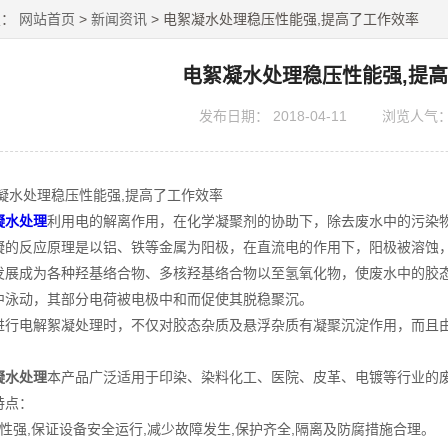
置：
网站首页
>
新闻资讯
> 电絮凝水处理稳压性能强,提高了工作效率
电絮凝水处理稳压性能强,提
发布日期：
2018-04-11
浏览人气
处理稳压性能强,提高了工作效率
凝水处理
利用电的解离作用，在化学凝聚剂的协助下，除去废水中的污染
反应原理是以铝、铁等金属为阳极，在直流电的作用下，阳极被溶蚀，产
发展成为各种羟基络合物、多核羟基络合物以至氢氧化物，使废水中的胶态
中泳动，其部分电荷被电极中和而促使其脱稳聚沉。
电解絮凝处理时，不仅对胶态杂质及悬浮杂质有凝聚沉淀作用，而且由
凝水处理
本产品广泛适用于印染、染料化工、医院、皮革、电镀等行业的
点：
强,保证设备安全运行,减少故障发生,保护齐全,隔离及防腐措施合理。