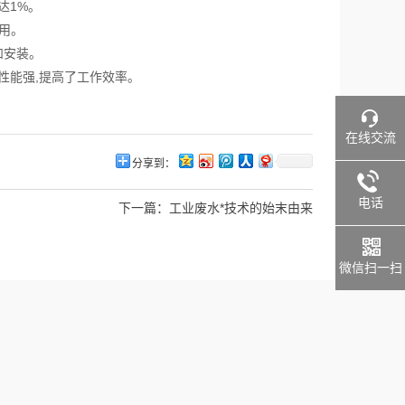
达1%。
用。
和安装。
性能强,提高了工作效率。
在线交流
分享到：
电话
下一篇：
工业废水*技术的始末由来
微信扫一扫