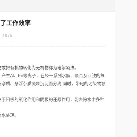
高了工作效率
：
1975
物或把有机物转化为无机物称为电絮凝法。
生Al、Fe等离子，在经一系列水解、聚合及亚铁的氧
杂质、悬浮杂质凝聚沉淀而分离.同时，带电的污染物颗
于阳极的氧化作用和阴极的还原作用，能去除水中多种
废水处理。