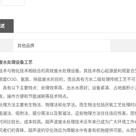
述
其他品牌
废水处理设备工艺
技术与物化技术相结合的高效废水处理设备。其技术核心起源是利用复合
浓度COD、氨氮、除盐废水的目的，而且具有污水二级处理传统工艺不可
）具有以下主要特点：处理效率高、出水水质好；设备紧凑、占地面积小
省，操作方便和节能减耗等技术特点。
处理方法主要有生物法、物理法和化学法。而生物法包括厌氧工艺处理时
电凝法、吸附法、膜分离法以及絮凝法，这些物理方法往往适应性差。而
时间比较长，成本较高。超声波废水处理技术近年来已成为广大环境工作
究者们的青睐，超声波的空化效应为降解水中有害有机物提供可能，从而