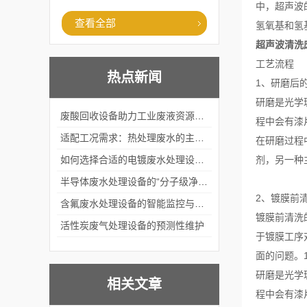
中，超声波
查看全部
氢氧基和氢
超声波清洗
工艺流程
热点新闻
1、研磨后
研磨是光学
废酸回收设备助力工业废液资源化循环利用
程中会有漆
适配工况需求：热处理废水的主流处理工艺与设备应用
在研磨过程
如何选择合适的电镀废水处理设备？
剂，另一种
半导体废水处理设备的“分子级净化”
2、镀膜前
含氟废水处理设备的智能监控与自适应调节系统
镀膜前清洗
活性炭废气处理设备的预测性维护
于镀膜工序
面的问题。
研磨是光学
相关文章
程中会有漆