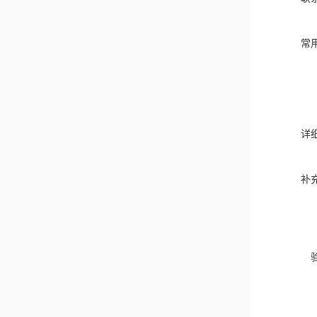
常
详
补