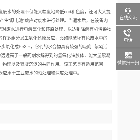
废水的处理不但能大幅度地降低cod和色度，还可大大提
在线交流
产生“原电池”效应对废水进行处理。当通水后，在设备内
成电流对废水进行电解氧化和还原处理，以达到降解有机污染物
能与废水中的许多组分发生氧化还原反应，比如能破坏有色废水中的
电话
氧化成Fe3 +，它们的水合物具有较强的吸附- 絮凝活
力远远高于一般药剂水解得到的氢氧化铁胶体，能大量絮凝
微信扫一扫
原、物理以及絮凝沉淀的共同作用。该工艺具有适用范围
泛应用于工业废水的预处理和深度处理中。