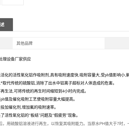
述
其他品牌
处理设备厂家供应
殊活化的活性氧化铝作吸附剂,具有吸附速度快,吸附容量大,受ph值影响小
以*取代传统的硫酸铝,消除了出水中铝离子超标对人体造成的危害。
环再生法,可将传统的再生时间缩短到4小时内完成。
整ph值及催化吸附工艺使吸附容量大幅提高。
续投加催化剂,增加氟的吸附速率。
决了活性氧化铝的“板结”问题及“假疲劳”现象。
后，用硫酸铝溶液进行再生，以恢复其吸附能力。当原水PH值大于7时，