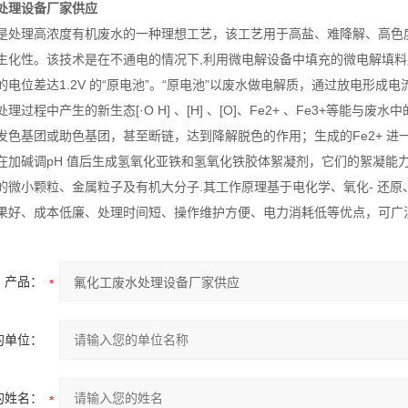
处理设备厂家供应
是处理高浓度有机废水的一种理想工艺，该工艺用于高盐、难降解、高色度
生化性。该技术是在不通电的情况下,利用微电解设备中填充的微电解填料
的电位差达1.2V 的“原电池”。“原电池”以废水做电解质，通过放电形
理过程中产生的新生态[·O H] 、[H] 、[O]、Fe2+ 、Fe3+等
发色基团或助色基团，甚至断链，达到降解脱色的作用；生成的Fe2+ 进一步
在加碱调pH 值后生成氢氧化亚铁和氢氧化铁胶体絮凝剂，它们的絮凝能
的微小颗粒、金属粒子及有机大分子.其工作原理基于电化学、氧化- 还
果好、成本低廉、处理时间短、操作维护方便、电力消耗低等优点，可广
产品：
的单位：
的姓名：