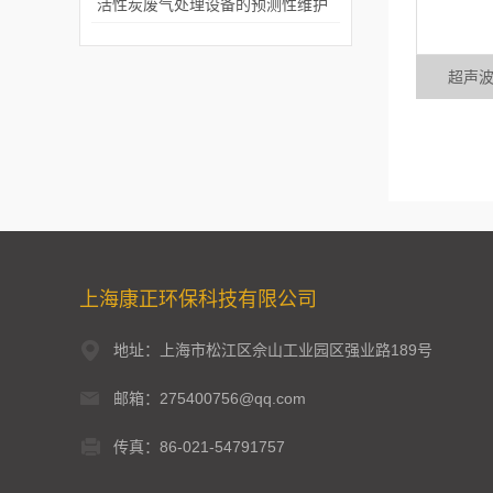
活性炭废气处理设备的预测性维护
超声
上海康正环保科技有限公司
地址：上海市松江区佘山工业园区强业路189号
邮箱：275400756@qq.com
传真：86-021-54791757